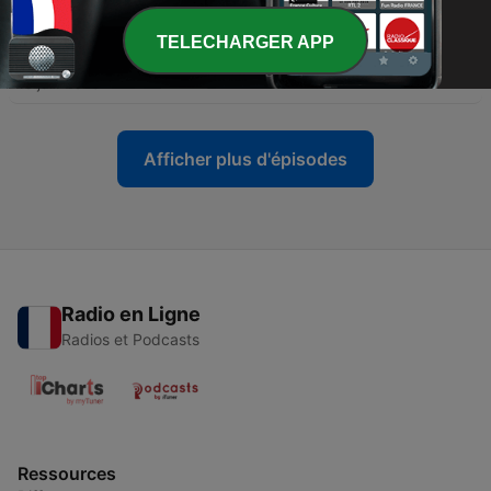
-
138
Face à la politique de Trump, ces chercheurs
américains ont tout quitté pour s’installer en
TELECHARGER APP
France
10 juil. 2026
Afficher plus d'épisodes
Radio en Ligne
Radios et Podcasts
Ressources