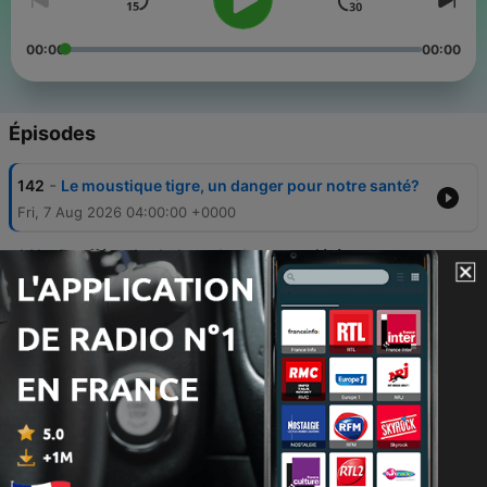
00:00
00:00
Épisodes
-
142
Le moustique tigre, un danger pour notre santé?
Fri, 7 Aug 2026 04:00:00 +0000
-
141
Bouffées de chaleur, douleurs, anxiété...
Comment soulager les troubles de la ménopause
31 juil. 2026
-
140
Dopage: comment les sportifs sont-ils
contrôlés?
24 juil. 2026
-
139
Comment bien dormir? Une spécialiste du
sommeil livre ses secrets
17 juil. 2026