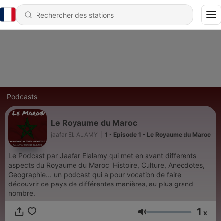
Podcasts
Le Royaume du Maroc
jaafar EL ALAMY
|
1 - Episode 1 - Le Royaume du Maroc
Le Podcast par Jaafar Elalamy qui met en avant differents
aspects du Royaume du Maroc. Histoire, Culture, Anecdotes,
Geographie... un podcast qui a pour vocation de faire
découvrir ce pays de différentes manières, au plus grand
nombre.
1
x
Volume