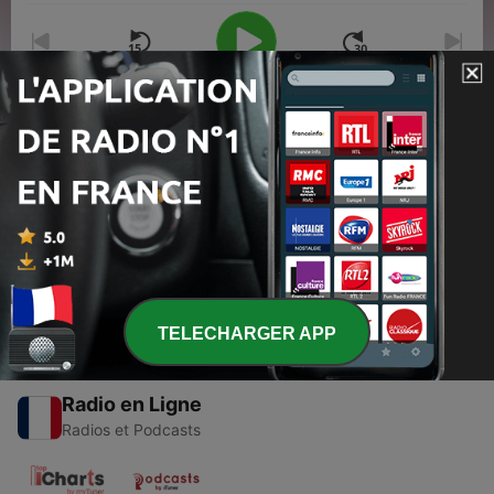
00:00
00:00
Épisodes
-
1
Episode 1 - Le Royaume du Maroc
02 avr. 2020
TELECHARGER APP
Radio en Ligne
Radios et Podcasts