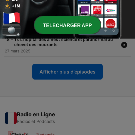
30 oct. 2025
-
19
18. Entre Funeste Héritage et Noces Macabres :
des pratiques ancestrales qui font frissonner
TELECHARGER APP
10 avr. 2025
-
18
17. L’hôpital des âmes : science et paranormal au
chevet des mourants
27 mars 2025
Afficher plus d'épisodes
Radio en Ligne
Radios et Podcasts