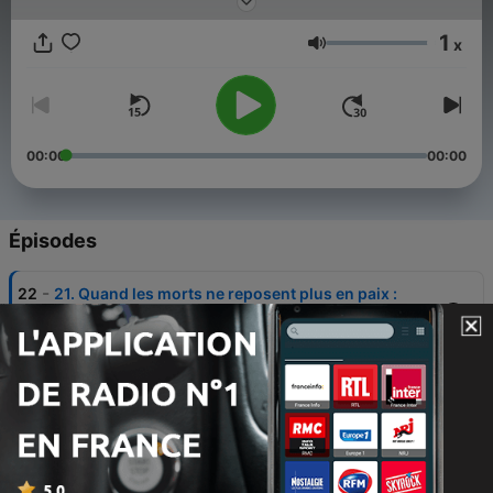
bien réels. Alors installez-vous confortablement, oubliez la
normalité et gardez l’esprit ouvert.
1
x
Volume
00:00
00:00
Épisodes
-
22
21. Quand les morts ne reposent plus en paix :
scandales funéraires d’hier et d’aujourd’hui
05 déc. 2025
-
21
20. Les Deathbots : L’au-delà à l’ère de
l’intelligence artificielle
20 nov. 2025
-
20
19. Hollywood hanté : quand les stars croisent les
esprits