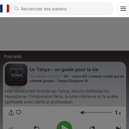
Podcasts
Le Tanya - un guide pour la vie
Rav Mendi Azimov
|
42 - cours 40: L’amour caché qui ne
s’éteint jamais – Tanya Chapitre 18
Une introduction limpide au Tanya, œuvre maîtresse du
Hassidisme. Comprendre l’âme, la lutte intérieure et la quête
spirituelle avec clarté et profondeur.
1
x
Volume