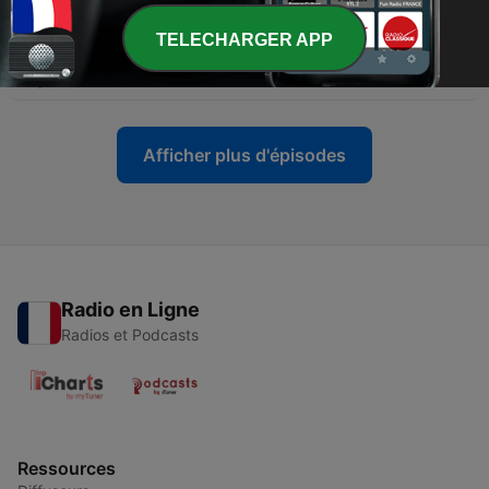
-
38
cours 36: Sortir de ses habitudes : le vrai service
TELECHARGER APP
de D.ieu – Tanya Chapitre 15
23 juin 2026
Afficher plus d'épisodes
Radio en Ligne
Radios et Podcasts
Ressources