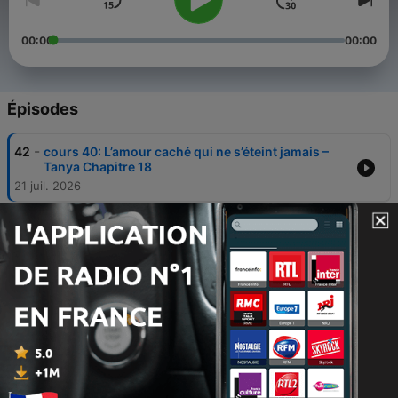
00:00
00:00
Épisodes
-
42
cours 40: L’amour caché qui ne s’éteint jamais –
Tanya Chapitre 18
21 juil. 2026
-
41
cours 39: À ta portée : le pouvoir de l’âme – Tanya
Chapitre 17
14 juil. 2026
-
40
cours 38: Quand le cœur reste silencieux – Tanya
16 (2/2)
07 juil. 2026
-
39
cours 37: Quand l’esprit guide le cœur – Tanya 16
(1/2)
07 juil. 2026