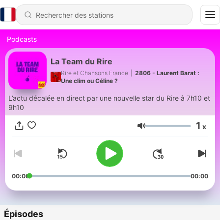
Podcasts
La Team du Rire
Rire et Chansons France
|
2806 - Laurent Barat :
Une clim ou Céline ?
L’actu décalée en direct par une nouvelle star du Rire à 7h10 et
9h10
1
x
Volume
00:00
00:00
Épisodes