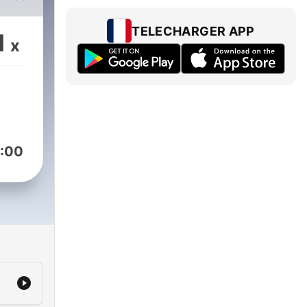
s et
t
TELECHARGER APP
1
x
 et
z
:00