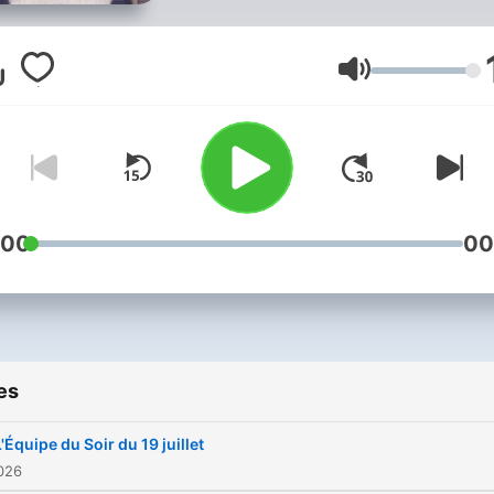
duels. Discussions ardente
duels passionnés rythmen
l’émission, le tout avec une
Volume
savante dose de partis pris
jamais de langue de bois.
Hébergé par Ausha. Visite
ausha.co/fr/politique-de-
confidentialite pour plus
:00
00
d'informations.
es
L'Équipe du Soir du 19 juillet
2026