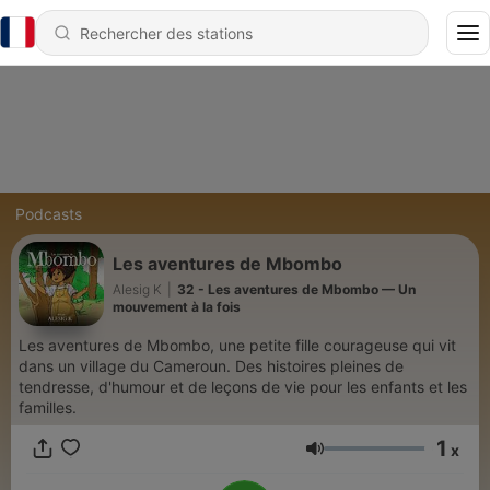
Podcasts
Les aventures de Mbombo
Alesig K
|
32 - Les aventures de Mbombo — Un
mouvement à la fois
Les aventures de Mbombo, une petite fille courageuse qui vit
dans un village du Cameroun. Des histoires pleines de
tendresse, d'humour et de leçons de vie pour les enfants et les
familles.
1
x
Volume