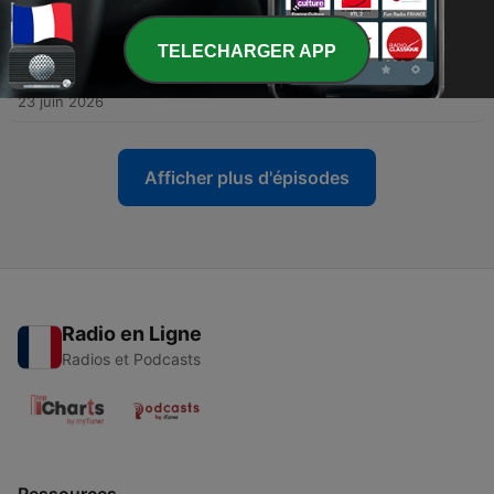
02 juil. 2026
TELECHARGER APP
-
28
Les aventures de Mbombo — La terre rouge de
Toumbou
23 juin 2026
Afficher plus d'épisodes
Radio en Ligne
Radios et Podcasts