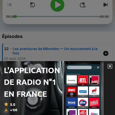
00:00
00:00
Épisodes
-
32
Les aventures de Mbombo — Un mouvement à la
fois
02 août 2026
-
31
Les aventures de Mbombo — Le dernier jour avant
les vacances
13 juil. 2026
-
30
Les aventures de Mbombo — Le remède de
Mbombo
09 juil. 2026
-
29
Les aventures de Mbombo — Le tam-tam de la
persévérance