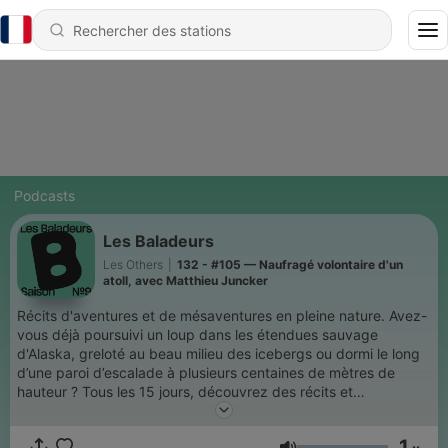
Podcasts
Les Baladeurs
Les Others
|
132 - #105 — Naufragé volontaire d'un
atoll, avec Matthieu Juncker
Récits d'aventures et de mésaventures en pleine nature. Avez-
vous déjà poursuivi un loup dans les étendues sauvage
d'Alaska, greloté au beau milieu des icebergs ou dormi le long
d’une paroi d’escalade à plusieurs centaines de mètres de
hauteur ? Tous les 15 jours, découvrez des récits et
témoignages d'aventures et de mésaventures en pleine nature.
Un podcast du magazine Les Others
1