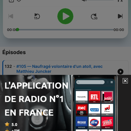
x
(https://www.lesothers.com). Hébergé par Ausha. Visitez
Volume
ausha.co/fr/politique-de-confidentialite pour plus
d'informations.
00:00
00:00
Épisodes
-
132
#105 — Naufragé volontaire d'un atoll, avec
Matthieu Juncker
29 juil. 2026
-
131
#104 — Les vestiges oubliés des Écrins, avec
Florence Mocci
15 juil. 2026
-
130
#103 — L'étreinte glaciale du Yukon, avec
Mathieu Blanchard
01 juil. 2026