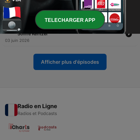
-
129
#102 — L'envol des oies sauvages, avec Christian
et Paola Moullec
17 juin 2026
TELECHARGER APP
-
128
#101 — Corps à corps avec El Capitan, avec
Soline Kentzel
03 juin 2026
Afficher plus d'épisodes
Radio en Ligne
Radios et Podcasts