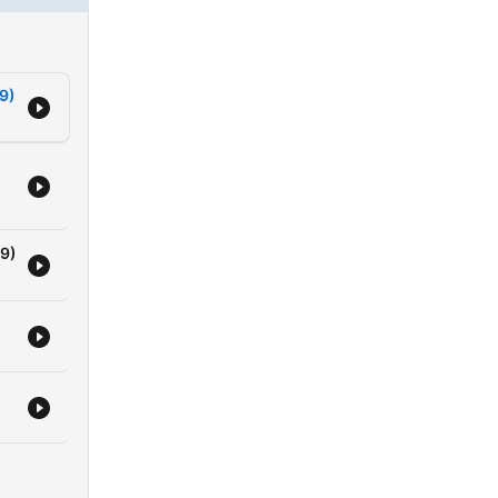
9)
/9)