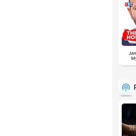
Jam
My