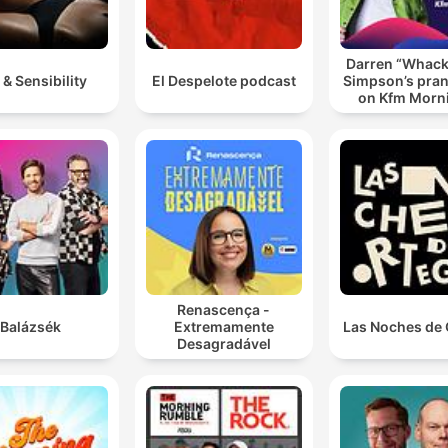
Darren “Whac
 & Sensibility
El Despelote podcast
Simpson’s pran
on Kfm Morn
Renascença -
Balázsék
Extremamente
Las Noches de 
Desagradável