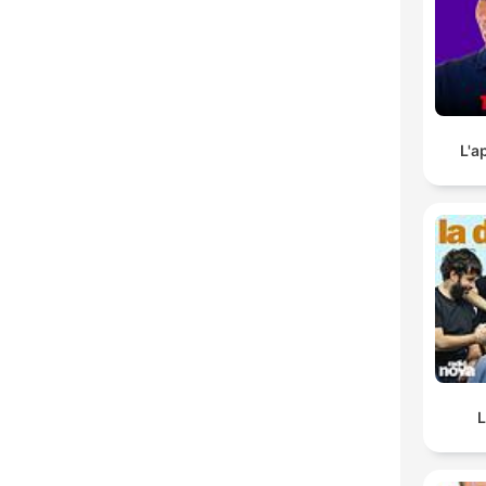
L'a
L