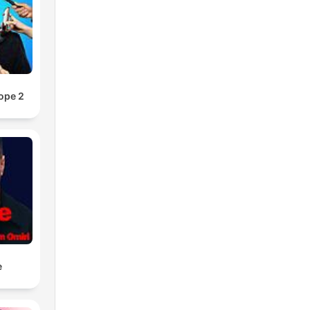
ope 2
e