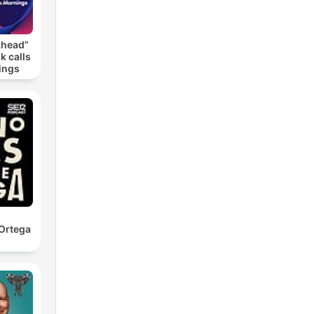
khead”
k calls
ings
Ortega