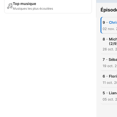
Top musique
Musiques les plus écoutées
Épisod
-
9
Chri
02 nov.
-
8
Mich
(2/9
26 oct. 
-
7
Séba
19 oct. 
-
6
Flor
11 oct. 
-
5
Lian
05 oct. 