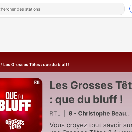
Les Grosses Têtes : que du bluff !
Les Grosses Tê
: que du bluff !
RTL
|
9 - Christophe Beaugrand affronte Michèle Bernier et Sébastien Thoen (1/9)
Vous croyez tout savoir su