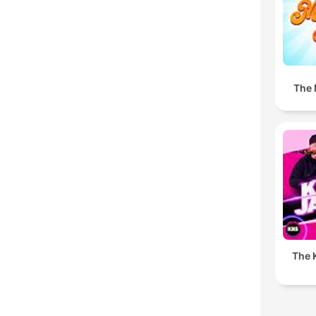
The 
The K