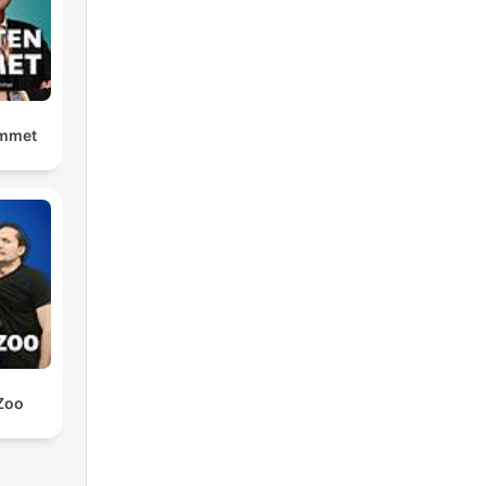
ummet
Zoo