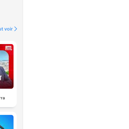
t voir
rra