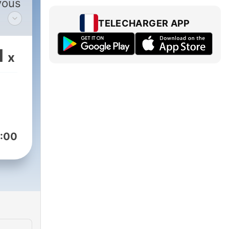
 vous
TELECHARGER APP
1
x
:00