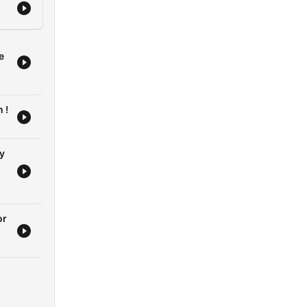
e
 !
y
u
or