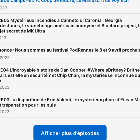
E06 Camps FEMA, Coup de foudre, Le Manuscrit de Voynich
2023
E05 Mystérieux incendies à Canneto di Caronia , Georgia
destones, le stonehenge américain anonyme et Bluebird project, l
jet secret de MK Ultra
023
once : Nous sommes au festival PodRennes le 8 et 9 avril prochain
 2023
E04 L'incroyable histoire de Dan Cooper, #WhereIsBritney? Britne
ars est elle en sécurité ? et Chip Chan, la mystérieuse inconnue d
b
 2023
E03 La disparition de Erin Valenti, le mystérieux phare d'Eilean M
la trépanation pour les nuls
 2023
Afficher plus d'épisodes