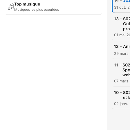
-
14
S02
Top musique
31 oct. 
Musiques les plus écoutées
-
13
S02
Gui
pro
01 mai 2
-
12
Ann
29 mars
-
11
S02
Spe
we
07 mars
-
10
S02
et 
02 janv.