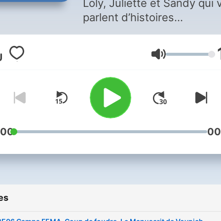
Loly, Juliette et Sandy qui
parlent d’histoires
inexpliquées, secrets bien
gardés et théories les plus
Volume
folles. On aime bien rigoler
aussi.
:00
00
es