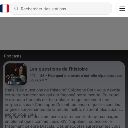
Podcasts
Les questions de l'histoire
RTL
|
48 - Pourquoi la cravate s'est-elle répandue sous
Louis XIII ?
Dans "Les questions de l'histoire" Stéphane Bern vous dévoile
les secrets méconnus qui ont façonné notre monde. Pourquoi
le drapeau français est bleu-blanc-rouge, comment une
éclipse a sauvé Christophe Colomb ou encore quelles sont les
origines surprenantes de la pêche melba, n'auront plus aucun
secret pour vous.
Stéphane Bern nous emmène à la rencontre de personnages
emblématiques comme Louis XIV, Napoléon, ou encore le
tristement célèbre Dracula. Des anecdotes surprenantes vous