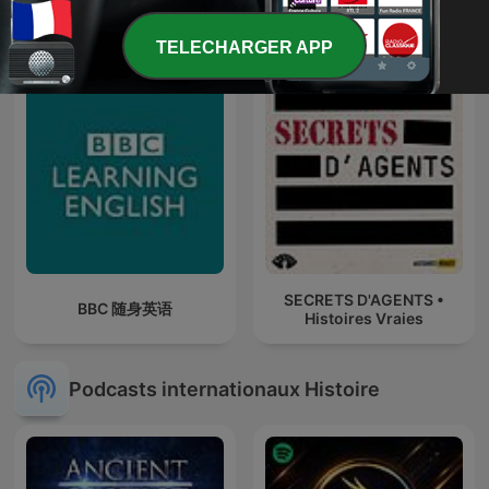
Au coeur de l’histoire -
Histoire Vraie
Stéphane Bern - l’intégrale
TELECHARGER APP
SECRETS D'AGENTS •
BBC 随身英语
Histoires Vraies
Podcasts internationaux Histoire