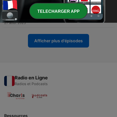
27 août 2025
TELECHARGER APP
-
21
L’IA va-t-elle remplacer les juristes ?
27 août 2025
Afficher plus d'épisodes
Radio en Ligne
Radios et Podcasts
Ressources