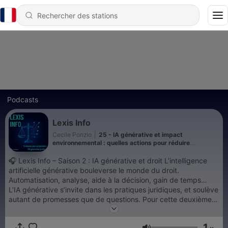
Podcasts
Lexis Info
Cecile Ponzio
|
25 - IA générative et impact
environnemental : quelles actions pour réduire
l’empreinte carbone ?
🎧 Lexis Info – Saison 2 : IA générative et droit L’intelligence
artificielle générative bouleverse le monde du droit.
Automatisation, analyse, aide à la décision, gain de temps…
L’IA générative s’invite dans les pratiques juridiques, et soulève
autant de promesses que de questions. Pour cette deuxième
saison, Cécile Chapeland Ponzio tend son micro aux
professionnels du droit pour recueillir leurs questions concrètes
1