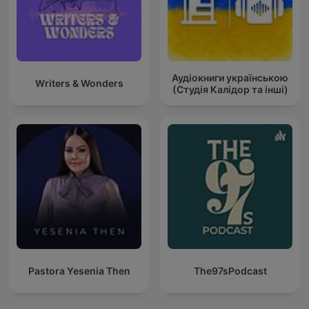
Аудіокниги українською
Writers & Wonders
(Студія Калідор та інші)
Pastora Yesenia Then
The97sPodcast