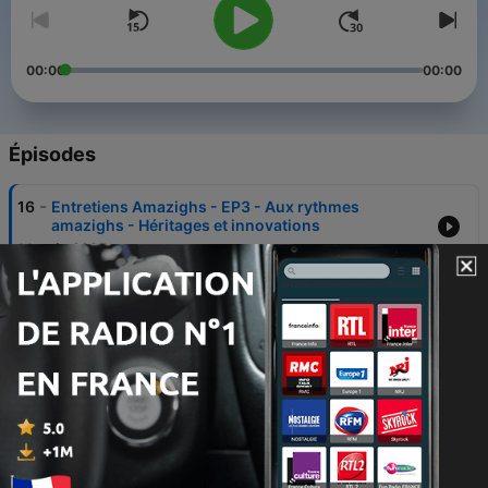
00:00
00:00
Épisodes
-
16
Entretiens Amazighs - EP3 - Aux rythmes
amazighs - Héritages et innovations
14 août 2025
-
15
Entretiens Amazighs - EP2 - Retour sur la génèse
de L'Instant Berbère et du Amlili Amazigh Festival
27 févr. 2025
-
14
Parenthèses Amazighes - EP4 - YENNAYER
11 janv. 2025
-
13
Entretiens Amazighs - EP1 - Leila Assas -
Fondatrice de Ziara Culture