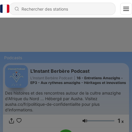
Podcasts
L'Instant Berbère Podcast
L'Instant Berbère Podcast
|
16 - Entretiens Amazighs -
EP3 - Aux rythmes amazighs - Héritages et innovations
Des histoires et des rencontres autour de la cultre amazighe
d'Afrique du Nord ... Hébergé par Ausha. Visitez
ausha.co/fr/politique-de-confidentialite pour plus
d'informations.
1
x
Volume