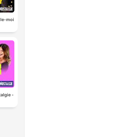
lle-moi
algie -