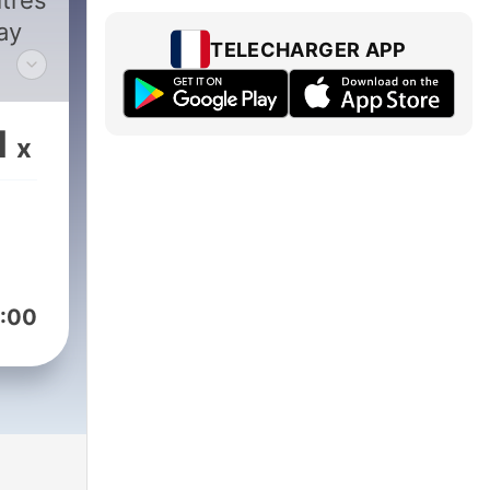
itres
ay
TELECHARGER APP
1
x
:00