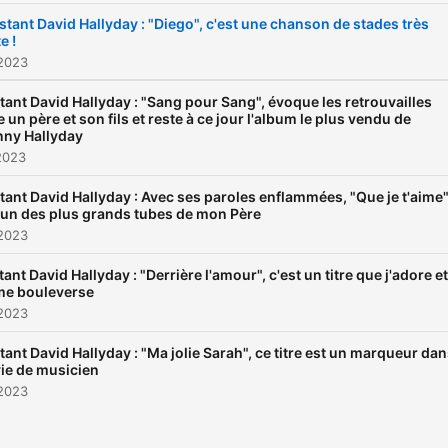
nstant David Hallyday : "Diego", c'est une chanson de stades très
e !
 2023
stant David Hallyday : "Sang pour Sang", évoque les retrouvailles
e un père et son fils et reste à ce jour l'album le plus vendu de
ny Hallyday
2023
stant David Hallyday : Avec ses paroles enflammées, "Que je t'aime"
l'un des plus grands tubes de mon Père
 2023
tant David Hallyday : "Derrière l'amour", c'est un titre que j'adore et
me bouleverse
 2023
stant David Hallyday : "Ma jolie Sarah", ce titre est un marqueur da
ie de musicien
 2023