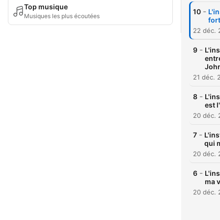
Top musique
-
10
L'i
Musiques les plus écoutées
fort
22 déc.
-
9
L'in
entr
John
21 déc. 
-
8
L'in
est 
20 déc.
-
7
L'ins
qui 
20 déc.
-
6
L'in
ma v
20 déc.