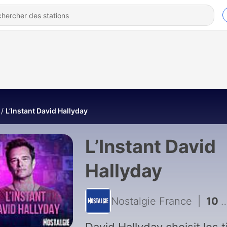
L’Instant David Hallyday
L’Instant David
Hallyday
Nostalgie France
|
10 - L'instant David Hallyday : "Diego", c'est une chanson de stades très forte !