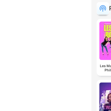
Les Ma
Phi