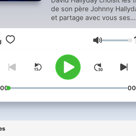
David Hallyday choisit les t
de son père Johnny Hallyd
et partage avec vous ses
meilleures anecdotes.
Volume
:00
00
es