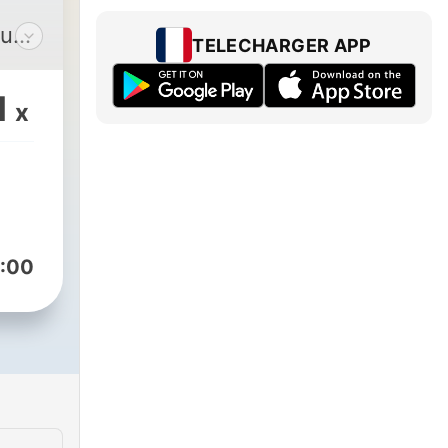
ou
TELECHARGER APP
ing
u
1
x
an
:
alkslowfrench
:00
an
am
m/nagisa_morimoto/?