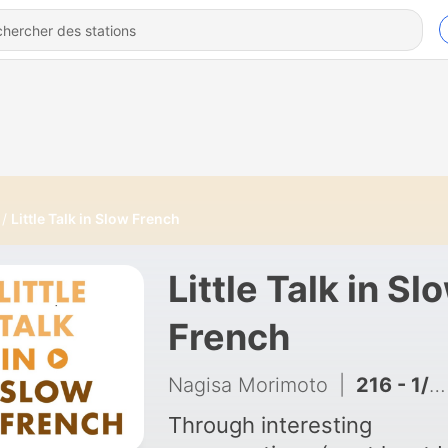
Little Talk in Slow French
Little Talk in Sl
French
Nagisa Morimoto
|
216 - 1/2｜Pourquoi il est urgent que la France se transforme ?
Through interesting