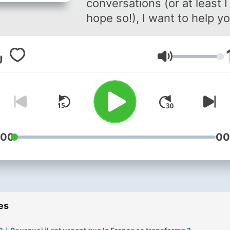
conversations (or at least I
hope so!), I want to help y
improve your French listen
skills or maybe just get yo
Volume
familiar with the French
language. If you like my
podcast and you wish for
some more content, you c
help me by contributing on 
https://www.patreon.com/t
:00
00
For some questions, you c
contact me on my instagr
account :
https://www.instagram.co
es
hl=fr