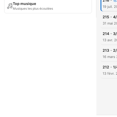
-
216
1/
Top musique
19 juil. 
Musiques les plus écoutées
-
215
4/
31 mai 2
-
214
3/
13 avr. 
-
213
2/
16 mars
-
212
1/
13 févr.