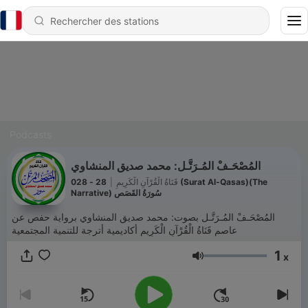
Podcasts
المُصْحَـفْ المُـرَتَّـل: محمد صديق المنشاوي
28 - 028 (Surat Al-Qasas)(The
|
قَنَاةُ الْقُرْآنِ الْكَرِيمِ
Narrative) سُورَةُ القَصَصِ
المُصْحَـفْ المُـرَتَّـل بصوت: محمد صديق المنشاوي برواية حفص عن
عاصم قَنَاةُ الْقُرْآنِ الْكَرِيمِ أكاديمية أترجة للتنمية المجتمعية
1
x
Volume