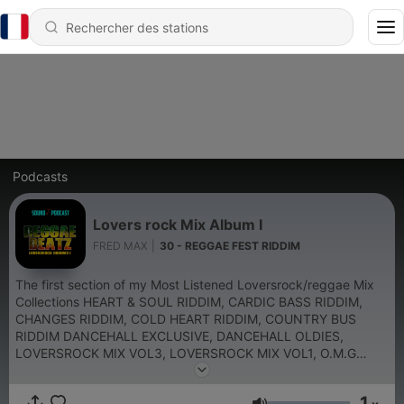
Podcasts
Lovers rock Mix Album I
FRED MAX
|
30 - REGGAE FEST RIDDIM
The first section of my Most Listened Loversrock/reggae Mix
Collections HEART & SOUL RIDDIM, CARDIC BASS RIDDIM,
CHANGES RIDDIM, COLD HEART RIDDIM, COUNTRY BUS
RIDDIM DANCEHALL EXCLUSIVE, DANCEHALL OLDIES,
LOVERSROCK MIX VOL3, LOVERSROCK MIX VOL1, O.M.G
RIDDIM REGGAE FEAST RIDDIM, SERVE & PROTECT RIDDIM,
THE HARP RIDDIM, TROPICAL RIDDIM
1