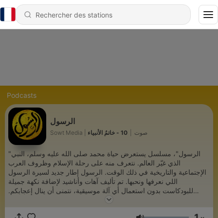
Podcasts
الرسول
10 - خاتمُ الأنبياء
|
Sowt Media | صوت
"الرسول"، مسلسل يستعرض حياة محمد صلى الله عليه وسلم، النبي
الذي غيّر العالم. نتعرف منه على رحلة الإسلام وظروف العرب
الإجتماعية والتاريخية في ذلك الوقت. الرسول إطار جديد لسيرة الرسول
اللي نعرفها ونحبها. تم تأليف آهات وأناشيد لإضافة نكهة جميلة
للبودكاست بدون استعمال أي آلة موسيقية، نتمنى أن ينال إعجابكم.
بودكاست الرسول من إنتاج Rising Giants Network
1