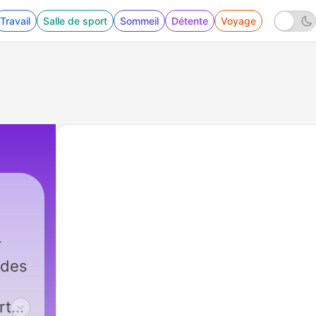
Travail
Salle de sport
Sommeil
Détente
Voyage
 des
rts