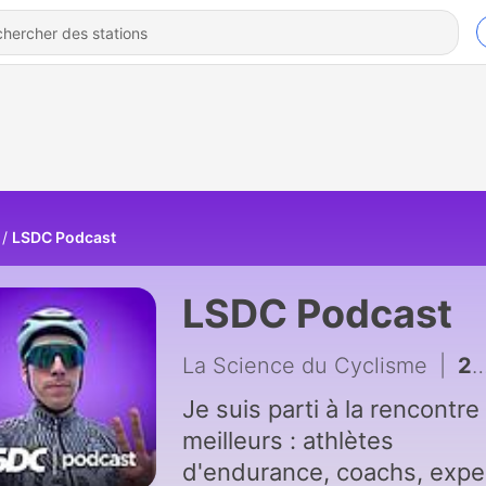
LSDC Podcast
LSDC Podcast
La Science du Cyclisme
|
25 - Les dessous de l'Ultra-Cylisme avec Victor Bosoni | LSDC Podcast
Je suis parti à la rencontre
meilleurs : athlètes
d'endurance, coachs, expe