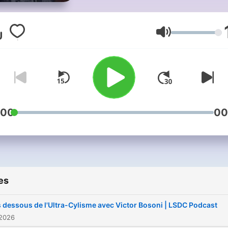
de chaque thématique liée 
performance. Une seule qu
vous donner les clés pour
Volume
atteindre votre meilleur ni
sur le vélo et je vous le
souhaite... Profiter de votr
plein potentiel. On a qu'un
seule vie, atteindre des
:00
00
sensations exceptionnelles
son vélo n'a pas de prix. B
écoute.
es
 dessous de l'Ultra-Cylisme avec Victor Bosoni | LSDC Podcast
 2026