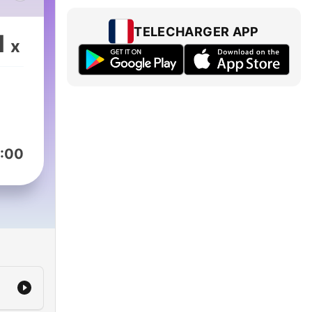
à la
ête,
TELECHARGER APP
1
x
veau
e
e
:00
 sur
onne