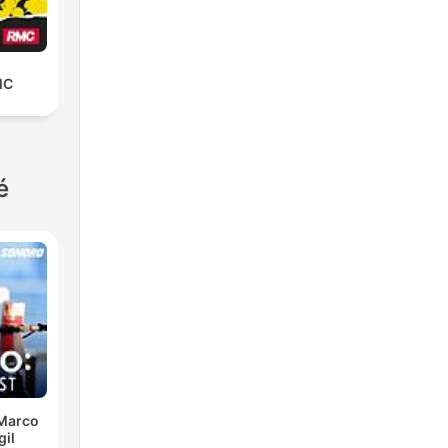
MC
é
 Marco
gil