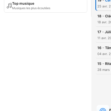
-
19
Car
Top musique
25 avr. 
Musiques les plus écoutées
-
18
Clá
18 avr. 
-
17
Júl
11 avr. 
-
16
Tân
04 avr. 
-
15
Rit
28 mars