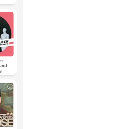
ck -
 und
g