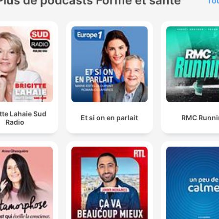
Plus de podcasts Forme et santé
Tou
itte Lahaie Sud
Et si on en parlait
RMC Runni
Radio