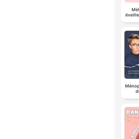
Mé
éveill
Ménop
d