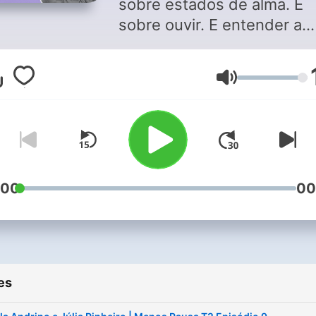
sobre estados de alma. É
sobre ouvir. E entender a
menopausa. É sobre um
projeto que tinha na minha
Volume
gaveta. E que a Médis ajud
agora a concretizar. Obrig
Médis. Pelo incentivo. E pe
projetos e estudos que
continua a fazer na área da
saúde da mulher. “Quanto 
:00
00
falarmos e ouvirmos sobre
menopausa, mais prepara
estaremos para vivê-la, em
sociedade”. Júlia Pinheiro
es