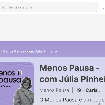
Menos Pausa - com Júlia Pinheiro
Menos Pausa -
com Júlia Pinhe
Menos Pausa
|
19 - Carla Andrino e Júlia Pinheiro | Menos Pausa T2 Episódio 9
O Menos Pausa é um podc