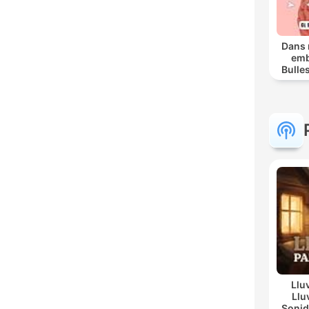
Dans 
emb
Bulle
cer
Llu
Llu
Sonid