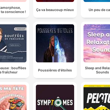
tamorphose,
Ça va beaucoup mieux
Un peu de c
e ta conscience !
ause : bouffées
Sleep and Rela
Poussières d'étoiles
e fraîcheur
Sounds