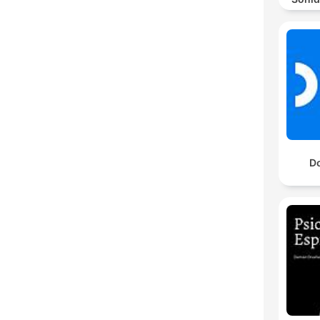
Día L
Do