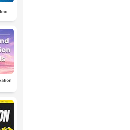
alme
xation