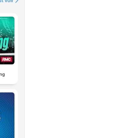
t voir
ng