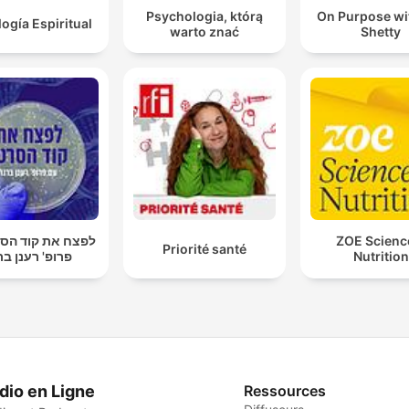
Psychologia, którą
On Purpose wi
logía Espiritual
warto znać
Shetty
לפצח את קוד הסר
ZOE Scienc
Priorité santé
פרופ' רענן בר
Nutrition
dio en Ligne
Ressources