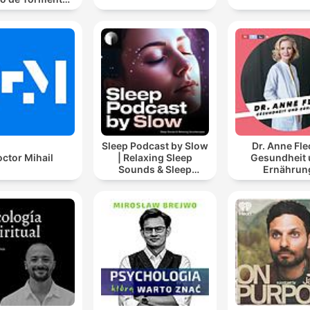
luvioso, Lluvia
Para Soñar
Sleep Podcast by Slow
Dr. Anne Fle
ctor Mihail
| Relaxing Sleep
Gesundheit
Sounds & Sleep
Ernährun
Stories | Nature Sound
For Sleep | ASMR