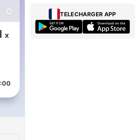
TELECHARGER APP
1
x
a
ada à
los
mais
:00
 a
dos