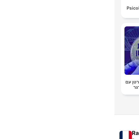
Psico
טן עם
גר
Ra