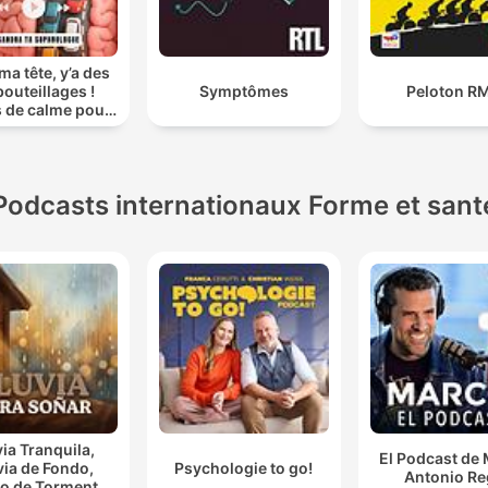
ma tête, y’a des
outeillages !
Symptômes
Peloton R
s de calme pour
veaux agités
Podcasts internationaux Forme et sant
via Tranquila,
El Podcast de
via de Fondo,
Psychologie to go!
Antonio Re
o de Tormenta,