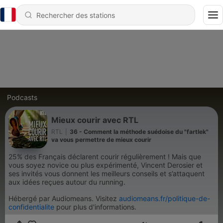
Podcasts
Mieux courir avec RTL
RTL
|
36 - Comment la méthode suédoise du "fartlek"
va vous permettre de mieux courir
25% des Français déclarent courir régulièrement ! Mais que
vous soyez novice ou plus expérimenté, Vincent Derosier et
ses invités vous donnent les meilleurs conseils et s’attaquent
aux idées reçues autour du running.
Hébergé par Audiomeans. Visitez
audiomeans.fr/politique-de-
confidentialite
pour plus d'informations.