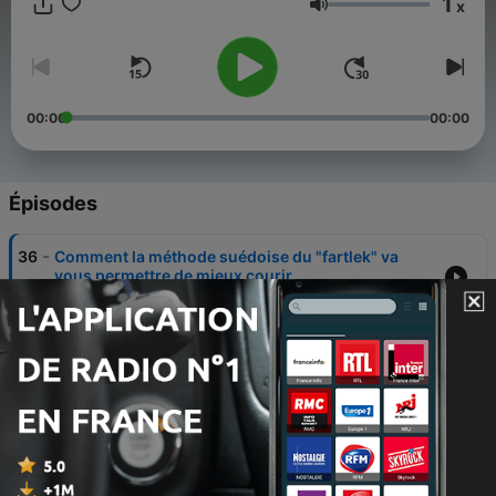
1
x
Volume
00:00
00:00
Épisodes
-
36
Comment la méthode suédoise du "fartlek" va
vous permettre de mieux courir
11 juil. 2026
-
35
Pourquoi courir doucement vous fera progresser
04 juil. 2026
-
34
Course à pied : comment améliorer sa cadence et
sa foulée
27 juin 2026