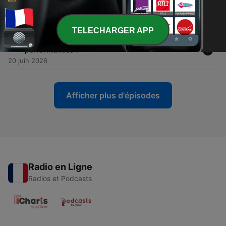
-
33
Comment bien choisir votre musique peut vous
faire courir plus vite
20 juin 2026
TELECHARGER APP
-
32
Course à pied : la musique peut-elle améliorer vos
performances ?
20 juin 2026
Afficher plus d'épisodes
Radio en Ligne
Radios et Podcasts