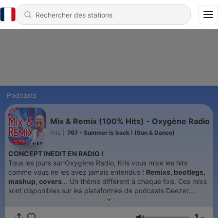
Podcasts
Mix & Remix (100% Hits) - Oxygène Radio
Kris
|
767 - Summer is back ! (Sun & Dance)
CONCEPT INEDIT EN RADIO !
Tous les jours sur Oxygène Radio, Kris vous mixe les hits
comme vous ne les avez jamais entendus !
Remixs, bootlegs,
mashup, covers
... Un thème différent à chaque fois. Ces mixs
sont disponibles sur les plateformes de podcasts Deezer,
Amazon Music, Apple et Youtube... ainsi que Radio Player.
Mixs à retrouver tous les jours à 18h30 sur Oxygène Radio
1