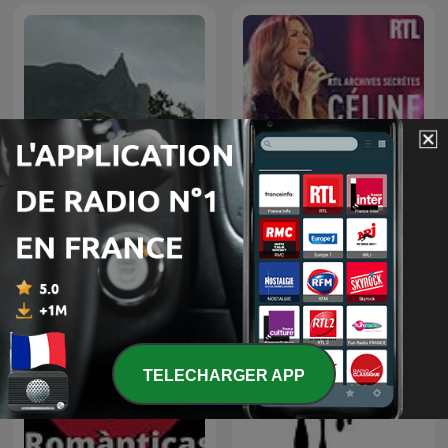
Ludiques 2025 |
Apprendre à Chanter
Compte
RTL archives secrètes,
Musique relaxation
Céline Dion
TELECHARGER APP