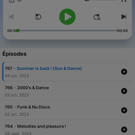
x
(Angers, Haut Anjou, Laval en FM et Nantes, Angers, Cholet,
Volume
Saumur, Le Mans en DAB+) Stream live sur
www.oxygeneradio.com
00:00
00:00
Épisodes
-
767
Summer is back ! (Sun & Dance)
04 oct. 2023
-
766
2000's & Dance
03 oct. 2023
-
765
Funk & Nu Disco
02 oct. 2023
-
764
Melodies and pleasure !
28 sept. 2023