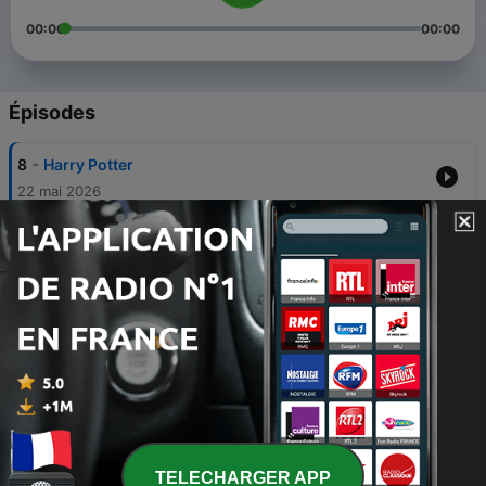
00:00
00:00
Épisodes
-
8
Harry Potter
22 mai 2026
-
7
Episode 2 - Le printemps
05 avr. 2026
-
6
Episode 1 - La Bretagne
09 nov. 2025
-
5
Episode 5 - Les créatures légendaires
20 mai 2025
-
4
Episode 4 - Les émotions
28 mars 2025
TELECHARGER APP