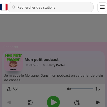
Podcasts
Mon petit podcast
Caroline Pr
|
8 - Harry Potter
Je m'appelle Morgane. Dans mon podcast on va parler de plein
de choses.
1
x
Volume