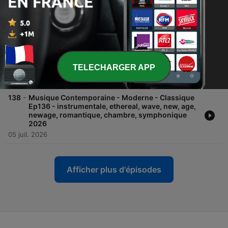
newage, romantique, chambre, symphonique
2026
19 juil. 2026
-
139
Musique Contemporaine - Moderne - Classique
Ep137 - instrumentale, ethereal, wave, new, age,
newage, romantique, chambre, symphonique
2026
TELECHARGER APP
12 juil. 2026
-
138
Musique Contemporaine - Moderne - Classique
Ep136 - instrumentale, ethereal, wave, new, age,
newage, romantique, chambre, symphonique
2026
05 juil. 2026
Afficher plus d'épisodes