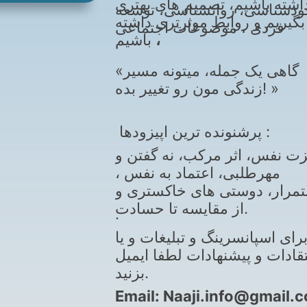
اشته باشیم، تصمیم های بهتری
ودشناسی، روانشناسی، توسعه
بگیریم و روابط موثرتری داشته
فردی ، موضوعات اجتماعی
باشیم
،
«گاهی یک جمله، میتونه مسیر
زندگی مون رو تغییر بده! »
پرشنونده ترین اپیزودها :
ت نفس، اثر مرکب، نه گفتن و
مهرطلبی، اعتماد به نفس ،
مرار، دوستی های خاکستری و
از مقایسه تا حسادت.
.
رای اسپانسرینگ و تبلیغات و یا
تقادات و پیشنهادات لطفا ایمیل
بزنید.
Email: Naaji.info@gmail.