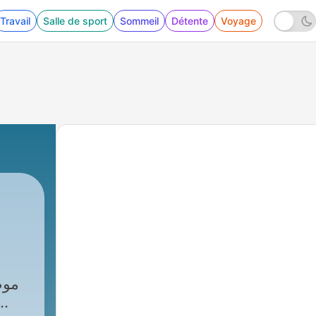
Travail
Salle de sport
Sommeil
Détente
Voyage
137 - Ep 131 - فقط شروع کن - Just start
موض