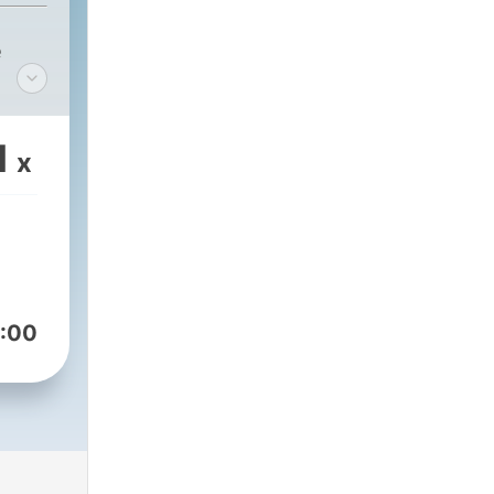
e
1
x
:00