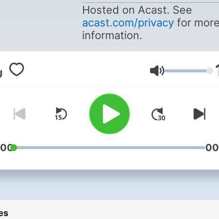
Hosted on Acast. See
acast.com/privacy
for mor
information.
Volume
:00
00
es