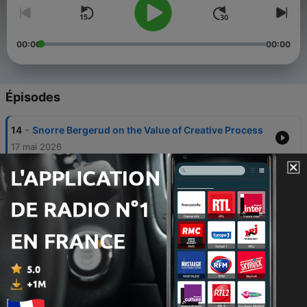
00:00
00:00
Épisodes
-
14
Snorre Bergerud on the Value of Creative Process
17 mai 2026
-
13
Švilpiančios ir gydančios Elenos Laurinavičiūtės
skulptūros
24 avr. 2026
-
12
Lietuvos Emo muzikos metraštis (II dalis – Termen,
Roughly Human, Bucktooth Tiger)
11 avr. 2026
-
11
Lietuvos Emo muzikos metraštis (I dalis)
22 mars 2026