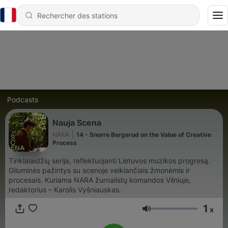
Podcasts
Nauja Scena
NARA
|
14 - Snorre Bergerud on the Value of Creative
Process
Tinklalaidžių serija, reflektuojanti Lietuvos muzikos progresą.
Giluminės pažintys su scenoje veikiančiais žmonėmis ir
procesais. Kuriama NARA žurnalistų komandos Vilniuje,
redaktorius – Karolis Vyšniauskas.
1
x
Volume