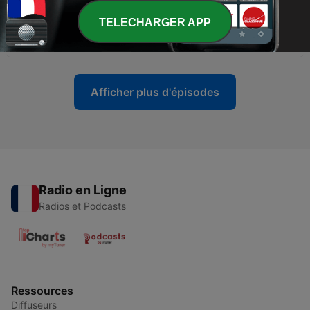
-
10
Kiek Lietuvos muzikoje politiškumo? (Valkos ir
TELECHARGER APP
Meda Kaunaitė) – II dalis
10 févr. 2026
Afficher plus d'épisodes
Radio en Ligne
Radios et Podcasts
Ressources
Diffuseurs