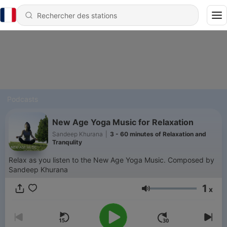
Podcasts
New Age Yoga Music for Relaxation
Sandeep Khurana
|
3 - 60 minutes of Relaxation and
Tranqulity
Relax as you listen to the New Age Yoga Music. Composed by
Sandeep Khurana
1
x
Volume