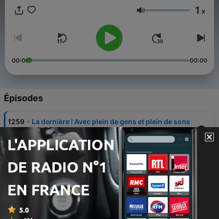
promis de ne pas du tout en tenir compte. Bref, tout le monde
1
est prêt !
x
Volume
Le
Nova Club
, le salon musical de Radio Nova présenté par
David Blot, c'est tous les dimanches soirs 20h15-23h15, juste
après
La dernière
!
00:00
00:00
Épisodes
-
1259
La dernière ! Avec plein de gens et plein de sons
!
08 juil. 2026
-
1258
Gaspard Augé et Bernardino Femminielli sont
nos invités + quelques news !
06 juil. 2026
-
1257
Spécial 2016 : Le top 10 : Frank Ocean, Dean
Blunt, Solange et plus !
02 juil. 2026