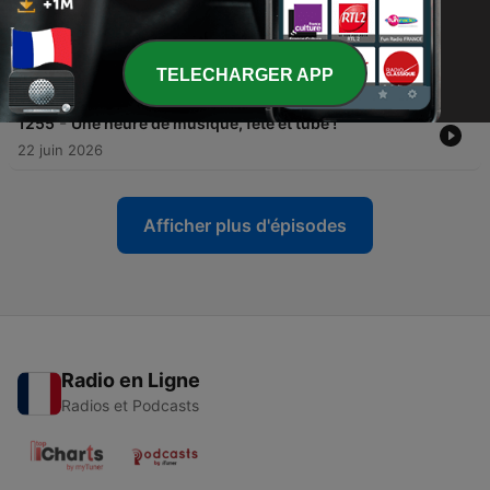
-
1256
Spécial 2016 : Bowie, Prince, Beyonce, PNL,
Young Thug et plus !
TELECHARGER APP
30 juin 2026
-
1255
Une heure de musique, fête et tube !
22 juin 2026
Afficher plus d'épisodes
Radio en Ligne
Radios et Podcasts