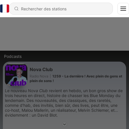
Podcasts
Nova Club
Radio Nova
|
1259 - La dernière ! Avec plein de gens et
plein de sons !
Le nouveau
Nova Club
revient en hebdo, un bon gros show de
trois heures en direct, histoire de chasser les Blue Monday du
lendemain. Des nouveautés, des classiques, des raretés,
comme d'hab, des invités, bien sûr, des lives, peut être, une
co-host, Malou Mallerin, un réalisateur, Melvin Schlemer, et
évidemment : un David Blot.
Et pour une fois, on l'a forcé à faire un conducteur... Mais il a