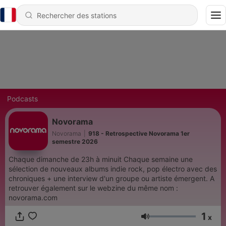
Podcasts
Novorama
Novorama
|
918 - Retrospective Novorama 1er
semestre 2026
Chaque dimanche de 23h à minuit Chaque semaine une
sélection de nouveaux albums indie rock, pop électro avec des
chroniques + une interview d'un groupe ou artiste émergent. A
retrouver également sur le webzine du même nom :
novorama.com
1
x
Volume