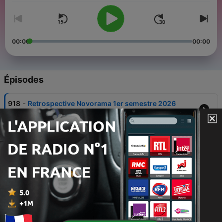
00:00
00:00
Épisodes
-
918
Retrospective Novorama 1er semestre 2026
29 juin 2026
-
917
Novorama du 22 juin 2026
22 juin 2026
-
916
Novorama du 15 juin 2026
15 juin 2026
-
915
Novorama du 8 juin 2026 avec Rubin Steiner en
interview
08 juin 2026