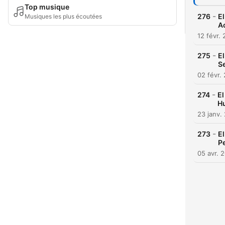
Top musique
-
276
El
Musiques les plus écoutées
A
12 févr.
-
275
El
S
02 févr.
-
274
El
H
23 janv.
-
273
El
P
05 avr. 