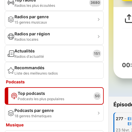
3680
Radios les plus écoutées
Radios par genre
15 genres musicaux
Radios par région
Radios locales
Actualités
151
Radios d'actualité
00
Recommandés
Liste des meilleures radios
Podcasts
Top podcasts
50
Podcasts les plus populaires
Épisod
Podcasts par genre
18 genres thématiques
-
277
El
El
Musique
23 févr.