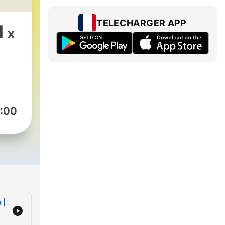
TELECHARGER APP
1
x
:00
 |