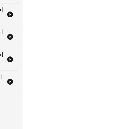
 |
 |
 |
 |