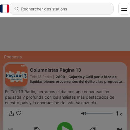
Podcasts
Columnistas Página 13
Tele 13 Radio
|
2899 - Gajardo y Galli por la idea de
liquidar bienes provenientes del delito y las propuestas
para solucionar la sobrepoblación en las cárceles
En Tele13 Radio, cerramos el día con una conversación
pausada y profunda con los analistas más destacados de
nuestro país y la conducción de Iván Valenzuela.
1
x
Volume