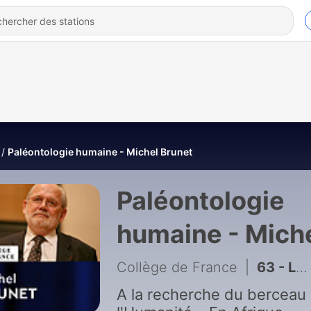
Paléontologie humaine - Michel Brunet
Paléontologie
humaine - Mich
Brunet
Collège de France
|
63 - Leçon inaugurale - Michel Brunet : Origine et histoire des hominidés. Nouveaux paradigmes
A la recherche du berceau de