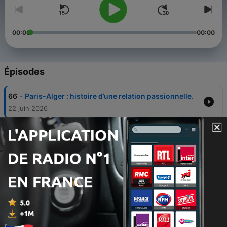
00:00
00:00
Épisodes
-
66
Paris-Alger : histoire d’une relation passionnelle.
22 juin 2026
-
65
4 juillet 1776, la naissance d'une nation : les États-
Unis
08 juin 2026
-
64
Georges Mandel, une figure de la droite de l'entre-
deux guerres
28 mai 2026
-
63
Le pacte germano-soviétique (août 1939) et son
héritage en Europe centrale