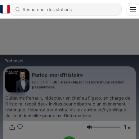
Podcasts
Parlez-moi d'Histoire
Le Figaro
|
66 - Paris-Alger : histoire d’une relation
passionnelle.
Guillaume Perrault, rédacteur en chef au Figaro, en charge de
l'Histoire, reçoit deux invités pour débattre d'un évènement
historique. Hébergé par Ausha. Visitez ausha.co/fr/politique-
de-confidentialite pour plus d'informations.
1
x
Volume