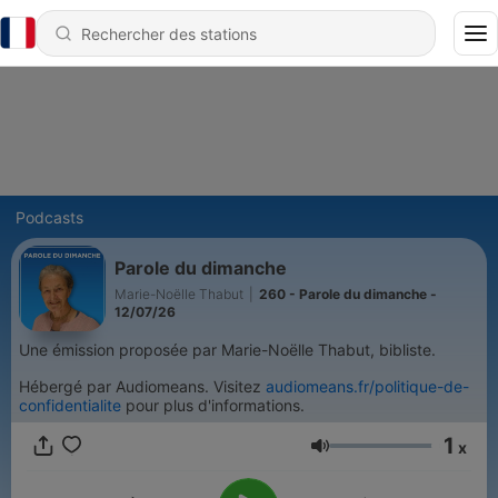
Podcasts
Parole du dimanche
Marie-Noëlle Thabut
|
260 - Parole du dimanche -
12/07/26
Une émission proposée par Marie-Noëlle Thabut, bibliste.
Hébergé par Audiomeans. Visitez
audiomeans.fr/politique-de-
confidentialite
pour plus d'informations.
1
x
Volume