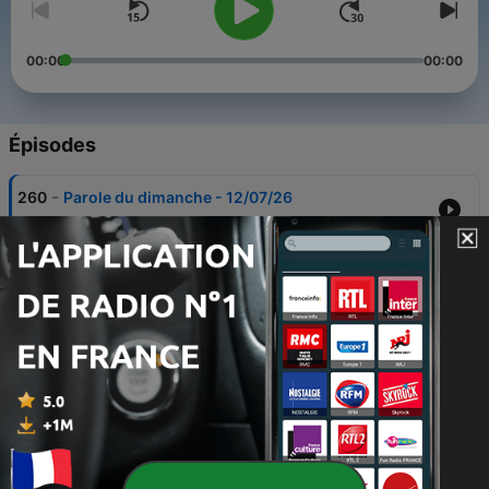
00:00
00:00
Épisodes
-
260
Parole du dimanche - 12/07/26
12 juil. 2026
-
259
Dimanche 12 juillet
11 juil. 2026
-
258
Dimanche 05 juillet
04 juil. 2026
-
257
Dimanche 28 juin
27 juin 2026
-
256
Dimanche 21 juin