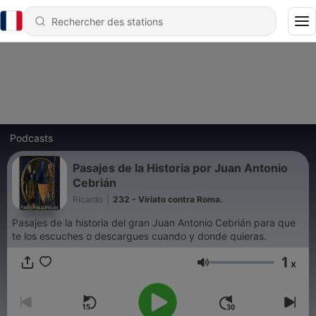
Podcasts
Pasajes de la Historia por Juan Antonio
Cebrián
Ricardo
|
232 - Viriato contra Roma.
Pasajes de la historia del gran Juan Antonio Cebrián para que
te los escuches o descargues cuando y donde quieras.
1
x
Volume