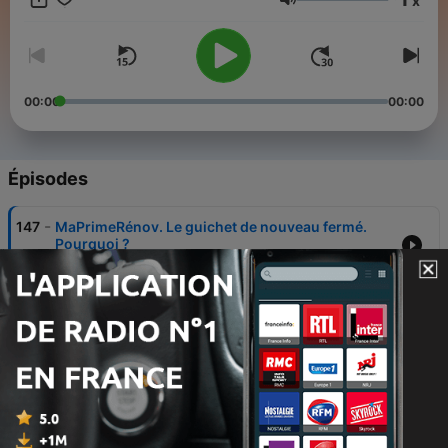
x
ausha.co/fr/politique-de-confidentialite pour plus
Volume
d'informations.
00:00
00:00
Épisodes
-
147
MaPrimeRénov. Le guichet de nouveau fermé.
Pourquoi ?
06 août 2026
-
146
Le DPE va encore changer : la réforme de trop ?
29 juil. 2026
-
145
Nouvelle loi logement : ce qui change pour les
investisseurs
09 juil. 2026
-
144
L'assurance vie, la vraie alternative à l'immobilier