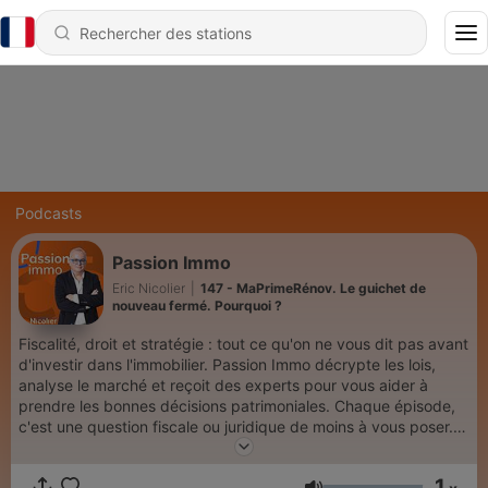
Podcasts
Passion Immo
Eric Nicolier
|
147 - MaPrimeRénov. Le guichet de
nouveau fermé. Pourquoi ?
Fiscalité, droit et stratégie : tout ce qu'on ne vous dit pas avant
d'investir dans l'immobilier. Passion Immo décrypte les lois,
analyse le marché et reçoit des experts pour vous aider à
prendre les bonnes décisions patrimoniales. Chaque épisode,
c'est une question fiscale ou juridique de moins à vous poser.
Nous retrouver sur le site de Passion Immo
(https://www.passion-immo.com) Hébergé par Ausha. Visitez
1