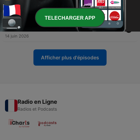
?
30 juin 2026
TELECHARGER APP
-
143
Hausse taux BCE : le risque sur le crédit
immobilier ?
14 juin 2026
Afficher plus d'épisodes
Radio en Ligne
Radios et Podcasts