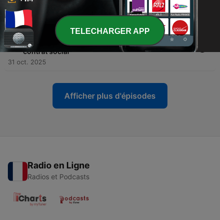
-
17
Phénoménologie des sociétés conviviales
30 nov. 2025
TELECHARGER APP
-
16
Tempérance et système capitaliste, tentative de
déconstruction de l’innovation pour un nouveau
contrat social
31 oct. 2025
Afficher plus d'épisodes
Radio en Ligne
Radios et Podcasts