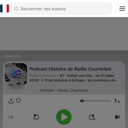
Podcasts
Podcast Histoire de Radio Courtoisie
Radio Courtoisie
|
87 - Il était une fois… du 31 juillet
2026 : « Trois histoires à la loupe : les aventures de
Marie-Josette Liegeois »
Histoire - Radio Courtoisie
1
x
Volume