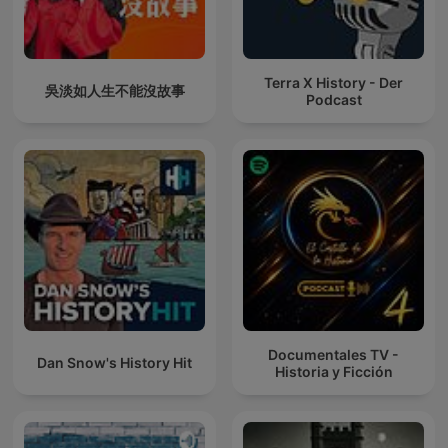
Terra X History - Der
吳淡如人生不能沒故事
Podcast
Documentales TV -
Dan Snow's History Hit
Historia y Ficción