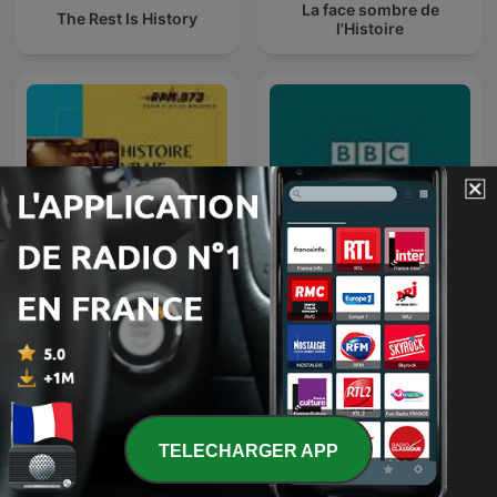
La face sombre de
The Rest Is History
l'Histoire
Histoire Vraie
BBC 随身英语
TELECHARGER APP