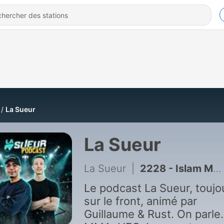
La Sueur
La Sueur
La Sueur
|
2228 - Islam Makhachev vs Ian Garry : ça risque de peter..
Le podcast La Sueur, toujo
sur le front, animé par
Guillaume & Rust. On parle