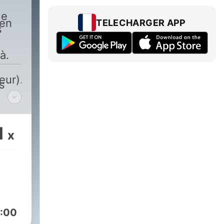
de
 en
TELECHARGER APP
s
à.
eur).
s
1
x
:00