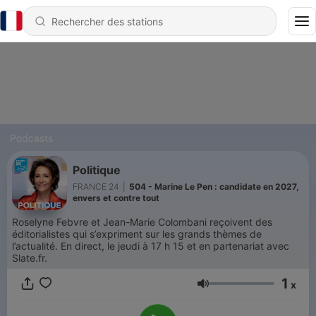
Podcasts
Politique
FRANCE 24
|
504 - Marine Le Pen : candidate en 2027,
envers et contre tout
Roselyne Febvre et Jean-Marie Colombani reçoivent des
éditorialistes qui s’expriment sur les grands thèmes de
l’actualité. En direct, le jeudi à 17 h 15 et en partenariat avec
Slate.fr.
1
x
Volume