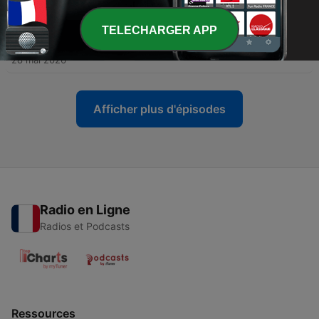
11 juin 2026
TELECHARGER APP
-
499
Présidentielle 2027 : les politiques en ordre de
bataille
28 mai 2026
Afficher plus d'épisodes
Radio en Ligne
Radios et Podcasts
Ressources