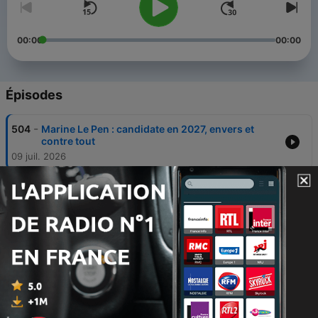
00:00
00:00
Épisodes
-
504
Marine Le Pen : candidate en 2027, envers et
contre tout
09 juil. 2026
-
503
Présidentielle 2027 : la question des ralliements,
le RN suspendu à la décision de la Cour d'appel
02 juil. 2026
-
502
Politique : l'affaire Lyhanna, Marc Bloch au
Panthéon, et la Corse
25 juin 2026
-
500
Mort de Lyhanna : un dysfonctionnement
structurel de la justice ?