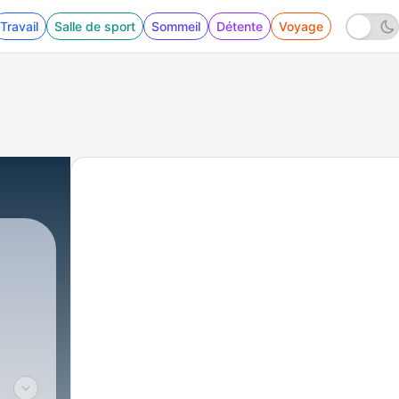
Travail
Salle de sport
Sommeil
Détente
Voyage
94 - El clamor de un hijo de Dios - Pr. Pedro 