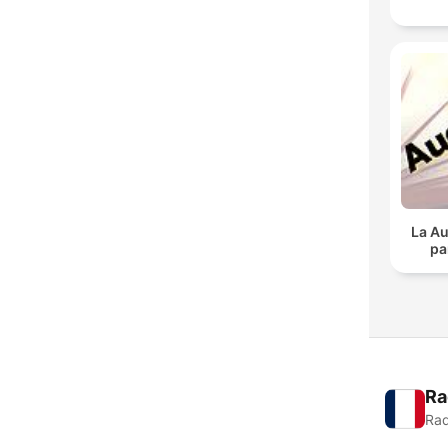
La Au
pa
Ra
Rad