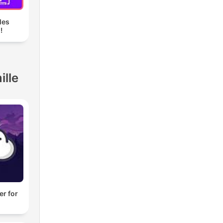
les
!
ille
er for