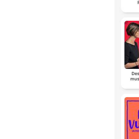
Des
mus