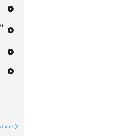
ys
t voir