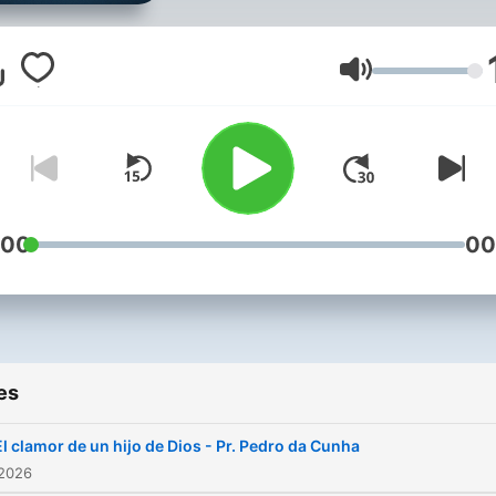
creciendo juntos en
dependencia de la persona
Espíritu Santo, siendo fiele
Volume
la autoridad de la Palabra 
Dios, adorándole acorde c
Su santidad y majestuosid
esperando alerta la venida
su Hijo Jesucristo.
:00
00
es
El clamor de un hijo de Dios - Pr. Pedro da Cunha
 2026