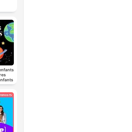
enfants
ures
enfants