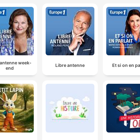
 antenne week-
Libre antenne
Et si on en pa
end