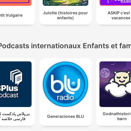
Julotte (histoires pour
ASKIP c'est 
tit Vulgaire
enfants)
vacances 
Podcasts internationaux Enfants et fam
بی‌پ
Godnathistori
Generaciones BLU
فارسی خلاصه ک
børn