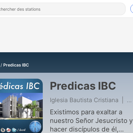
Predicas IBC
Predicas IBC
Iglesia Bautista Cristiana
|
18
Existimos para exaltar a
nuestro Señor Jesucristo y
hacer discípulos de él,