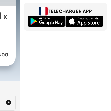
 del
TELECHARGER APP
1
x
s a
de
on
ad,
 de
:00