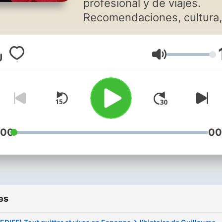
profesional y de viajes.
Recomendaciones, cultura,
gramática, vocabulario y
mucho más. Presentado po
Volume
Progrespagnol - Organism
Formación certificado 🇪🇦
Transcripciones en nuestr
página web
https://progrespagnol.com/
Podcast pour apprendre
:00
00
l'espagnol professionnel et
voyage. Recommandations
culture, grammaire,
vocabulaire et bien plus
es
encore. Présenté par
Progrespagnol - Organism