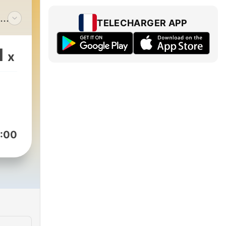
TELECHARGER APP
r
1
x
o de
✅️
a
fr/
:00
 de
,
e de