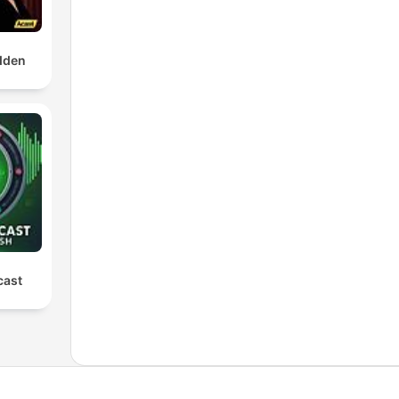
dden
cast