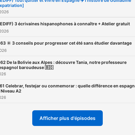
EDIFF) Tout quitter et vivre en Espagne ✈️ l’histoire de Guillaume
xpatriation]
Formation certifié ⭐️ Les
 2026
transcriptions sur notre sit
web
EDIFF) 3 écrivaines hispanophones à connaître + Atelier gratuit
 2026
https://progrespagnol.com/
63 ☀️ 3 conseils pour progresser cet été sans étudier davantage
2026
62 De la Bolivie aux Alpes : découvre Tania, notre professeure
espagnol baroudeuse 🇧🇴
2026
61 Celebrar, festejar ou conmemorar : quelle différence en espagn
| Niveau A2
2026
Afficher plus d'épisodes