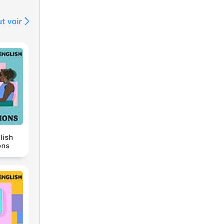
t voir
lish
ons