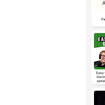
Pa
Easy
Germ
spea
Mut