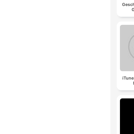
Gesch
G
iTune