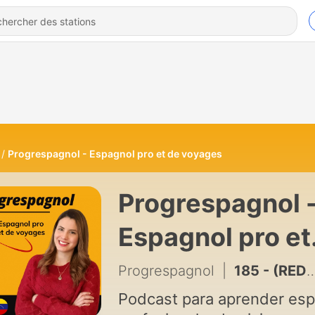
Progrespagnol - Espagnol pro et de voyages
Progrespagnol 
Espagnol pro et
de voyages
Progrespagnol
|
185 - (REDIFF) Tout quitter et vivre en Espagne ✈️ l’histoire de Guillaume [expatriation]
Podcast para aprender esp