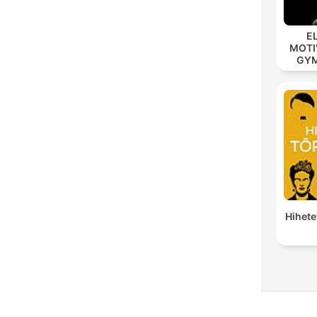
E
MOTIV
GYM 
MOD
Hihete