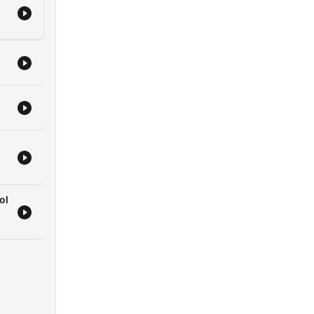
e
fr/
ol