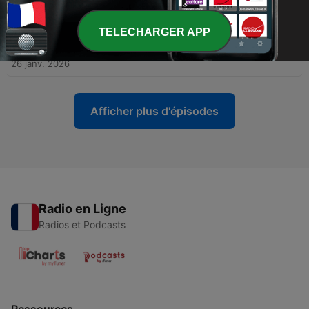
10 avr. 2026
TELECHARGER APP
-
228
Épisode # -212- Violence et homicides dans la
famille. - 2026-01-26 12.12
26 janv. 2026
Afficher plus d'épisodes
Radio en Ligne
Radios et Podcasts