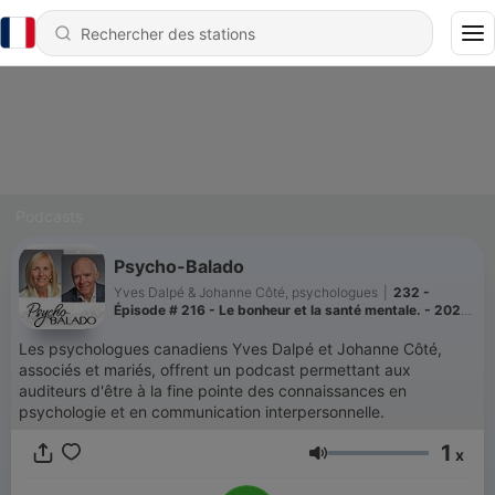
Podcasts
Psycho-Balado
Yves Dalpé & Johanne Côté, psychologues
|
232 -
Épisode # 216 - Le bonheur et la santé mentale. - 2026-
06-06 15.15
Les psychologues canadiens Yves Dalpé et Johanne Côté,
associés et mariés, offrent un podcast permettant aux
auditeurs d'être à la fine pointe des connaissances en
psychologie et en communication interpersonnelle.
1
x
Volume