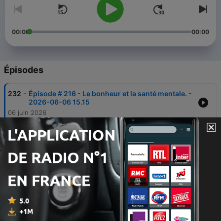
00:00
00:00
Épisodes
-
232
Épisode # 216 - Le bonheur et la santé mentale. -
2026-06-06 15.15
06 juin 2026
-
231
Épisode # 215 - En amour romantique toute une
vie - 2026-05-19 15.39
19 mai 2026
-
230
Épisode # -214- Faites aterrir votre interlocuteur
- 2026-05-04 13.09
04 mai 2026
-
229
Épisode # -213 - La collusion complaisante en
thérapie individuelle - 2026-04-10 16.01