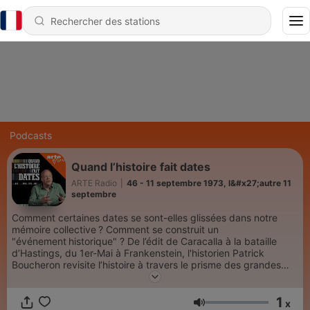
Podcasts
Quand l’histoire fait dates
ARTE Radio
|
46 - 11 septembre 1973, l&#x27;autre 11
septembre
Comment certaines dates se sont-elles glissées dans notre
mémoire collective ? Comment se construit un
"événement historique" ? De l’édit de Caracalla à la bataille
d’Hastings, du 1er-Mai à Frankenstein, l'historien Patrick
Boucheron revisite l’histoire à travers le prisme des grandes
dates, inscrites dans les manuels scolaires et la mémoire
collective. Ce podcast produit par Les Films d'Ici et ARTE
1
Radio est l'adaptation de l'émission d'ARTE.
x
Volume