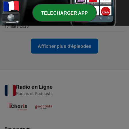
Panipat
24 mars 2026
TELECHARGER APP
-
42
-1350, la révolution religieuse d&#x27;Akhenaton
15 mars 2026
Afficher plus d'épisodes
Radio en Ligne
Radios et Podcasts
Ressources