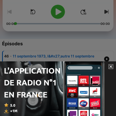
00:00
00:00
Épisodes
-
46
11 septembre 1973, l&#x27;autre 11 septembre
14 avr. 2026
-
45
7 septembre 1812, la bataille de Borodino/ La
Moskova
07 avr. 2026
-
44
1324, le pèlerinage de Mansa Moussa à La
Mecque
31 mars 2026
-
43
1526, Babur s&#x27;empare de l&#x27;Inde à