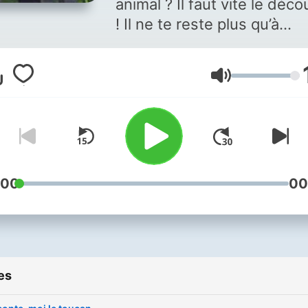
animal ? Il faut vite le déco
! Il ne te reste plus qu’à
écouter Guillaume et Clara
pour voyager à travers le
Volume
monde et découvrir les
animaux comme jamais
auparavant. Tu es prêt ? Al
partons à l'aventure ! Héb
par Ausha. Visitez
ausha.co/fr/politique-de-
:00
00
confidentialite pour plus
d'informations.
es