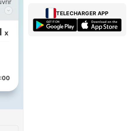
uvrir
TELECHARGER APP
1
x
ors
ergé
:00