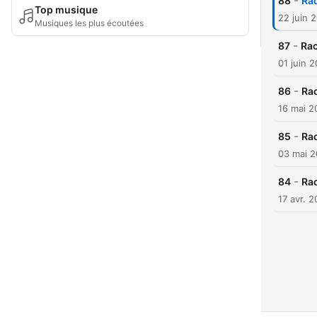
-
88
Ra
Top musique
22 juin 
Musiques les plus écoutées
-
87
Rac
01 juin 
-
86
Ra
16 mai 2
-
85
Rac
03 mai 
-
84
Ra
17 avr. 