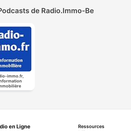
Podcasts de Radio.Immo-Be
dio-immo.fr,
'information
mmobilière
dio en Ligne
Ressources