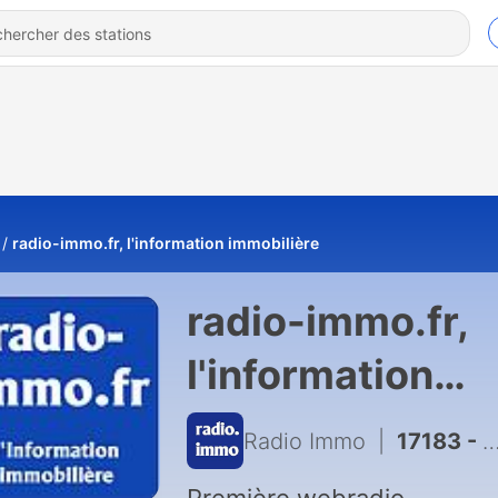
radio-immo.fr, l'information immobilière
radio-immo.fr,
l'information
immobilière
Radio Immo
|
17183 - Revue de presse du 26 Juillet 2026 - Express Immo by Evidence