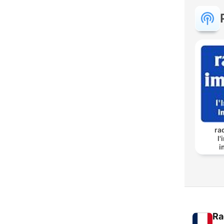
ra
l
i
Ra