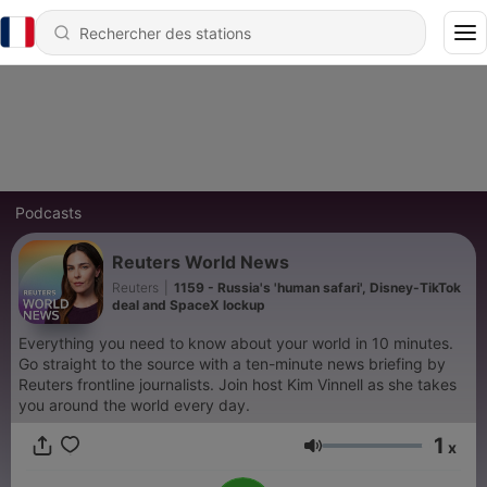
Podcasts
Reuters World News
Reuters
|
1159 - Russia's 'human safari', Disney-TikTok
deal and SpaceX lockup
Everything you need to know about your world in 10 minutes.
Go straight to the source with a ten-minute news briefing by
Reuters frontline journalists. Join host Kim Vinnell as she takes
you around the world every day.
1
x
Volume