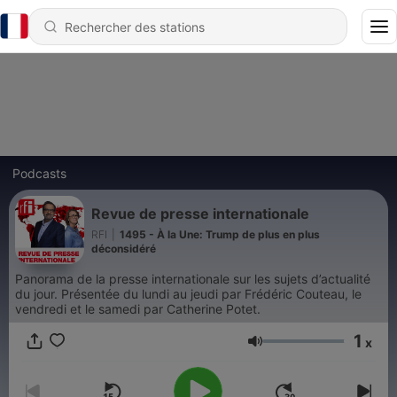
Podcasts
Revue de presse internationale
RFI
|
1495 - À la Une: Trump de plus en plus
déconsidéré
Panorama de la presse internationale sur les sujets d’actualité
du jour. Présentée du lundi au jeudi par Frédéric Couteau, le
vendredi et le samedi par Catherine Potet.
1
x
Volume