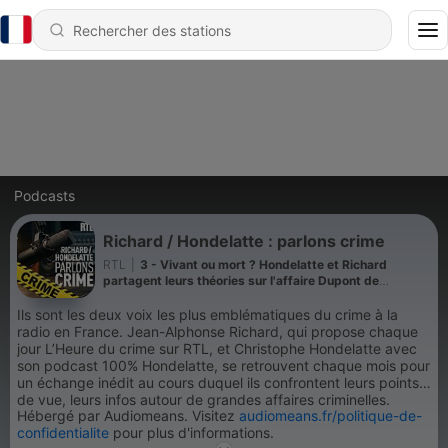
Podcasts
Richard / Hondelatte : parlons crime
RTL
|
3 - Vivant ou mort ? Hondelatte et Richard
partagent leurs théories sur l'affaire Dupont de
Ligonnès
Ils sont les deux voix les plus emblématiques du crime à la
radio en France. Jean-Alphonse Richard, qui propose chaque
jour L’Heure du crime sur RTL, et Christophe Hondelatte avec
son podcast 100% Hondelatte, se retrouvent chaque mois pour
un échange inédit au cours duquel ils confrontent leurs points
de vue, leurs infos autour de grandes affaires criminelles.
Hébergé par Audiomeans. Visitez
audiomeans.fr/politique-de-
confidentialite
pour plus d'informations.